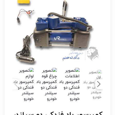
کمپرسور باد فندکی دو سیلندر