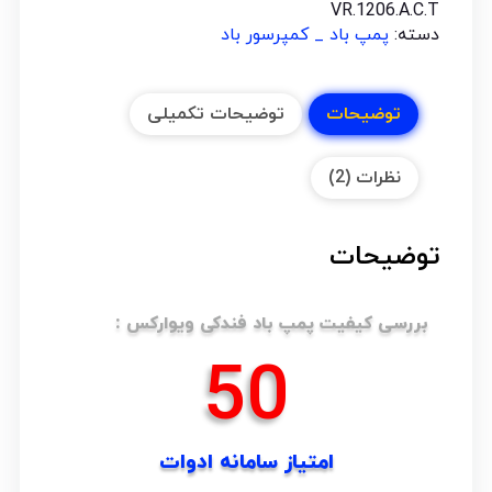
VR.1206.A.C.T
دسته:
پمپ باد _ کمپرسور باد
توضیحات
توضیحات تکمیلی
نظرات (2)
توضیحات
بررسی کیفیت پمپ باد فندکی ویوارکس :
61
امتیاز سامانه ادوات