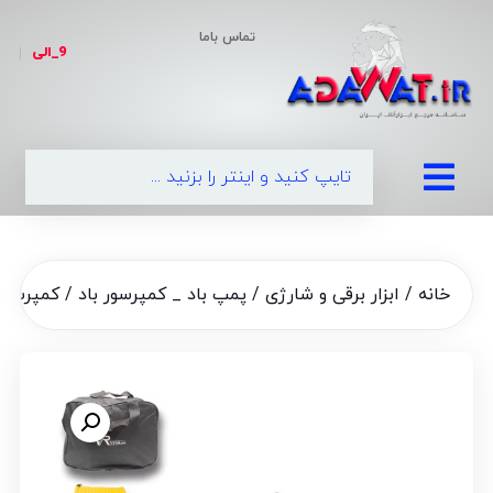
تماس باما
9_الی
|
09
خانه
/
ابزار برقی و شارژی
/
پمپ باد _ کمپرسور باد
/ کمپرسور باد فندکی 