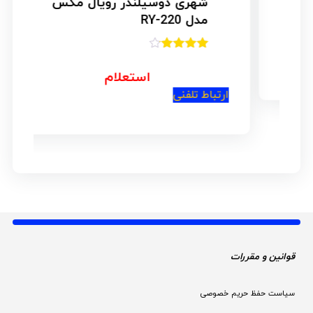
شهری دوسیلندر رویال مکس
مدل RY-220
امتیاز
4.00
از 5
استعلام
ارتباط تلفنی
ار
قوانین و مقررات 
سیاست حفظ حریم خصوصی