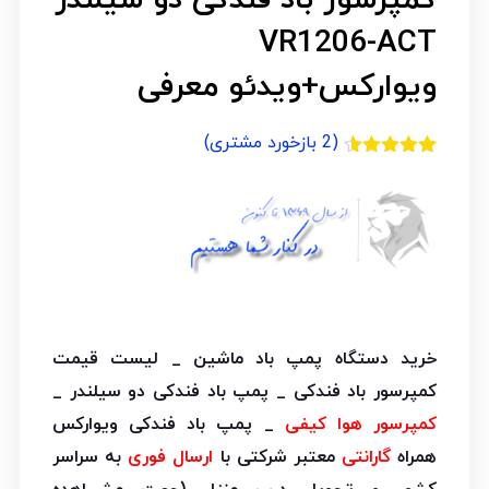
VR1206-ACT
ویوارکس+ویدئو معرفی
(
2
بازخورد مشتری)
2
امتیازدهی
4.50
از 5
در
امتیازدهی
مشتری
خرید دستگاه پمپ باد ماشین _ لیست قیمت
کمپرسور باد فندکی _ پمپ باد فندکی دو سیلندر _
کمپرسور هوا کیفی
_ پمپ باد فندکی ویوارکس
همراه
گارانتی
معتبر شرکتی با
ارسال فوری
به سراسر