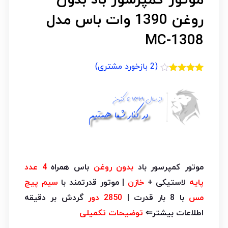
روغن 1390 وات باس مدل
MC-1308
(
2
بازخورد مشتری)
2
امتیازدهی
4.00
از 5
در
امتیازدهی
مشتری
موتور کمپرسور باد
بدون روغن
باس همراه
4 عدد
پایه
لاستیکی +
خازن
| موتور قدرتمند با
سیم پیچ
مس
با 8 بار قدرت |
2850 دور
گردش بر دقیقه
اطلاعات بیشتر⇐
توضیحات تکمیلی