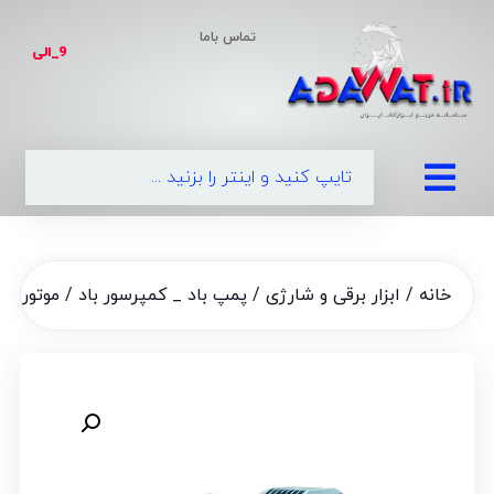
تماس باما
9_الی
|
0990
خانه
/
ابزار برقی و شارژی
/
پمپ باد _ کمپرسور باد
/ موتور کمپرسور با