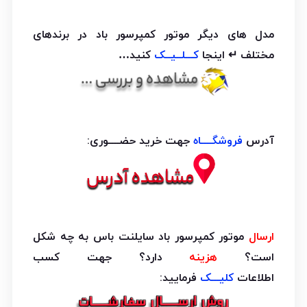
مدل های دیگر موتور کمپرسور باد در برندهای
مختلف ↵ اینجا
کـــلــیــک
کنید…
آدرس
فروشگــــاه
جهت خرید حضــــوری:
ارسال
موتور کمپرسور باد سایلنت باس به چه شکل
است؟
هزینه
دارد؟ جهت کسب
اطلاعات
کلیـــک
فرمایید: