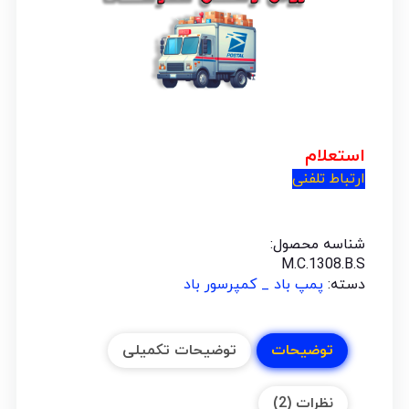
استعلام
ارتباط تلفنی
شناسه محصول:
M.C.1308.B.S
دسته:
پمپ باد _ کمپرسور باد
توضیحات
توضیحات تکمیلی
نظرات (2)