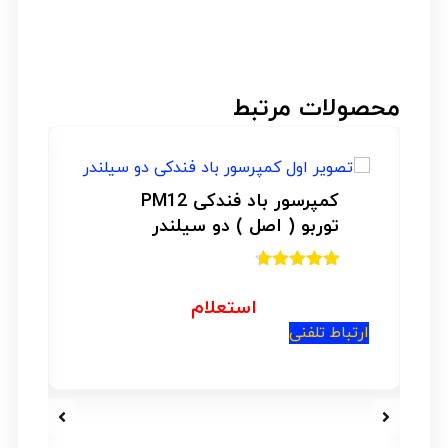
محصولات مرتبط
کمپرسور باد فندکی PM12
توربو ( اصل ) دو سیلندر
امتیاز
4.67
از 5
استعلام
ارتباط تلفنی