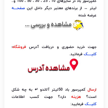
کمپرسور باد در سایزهای 10 ، 25 ، 30 ، 50 ، 100 و..
لیتر ↔ از برندهای معتبر دیگر داخل این
صفحـــه
عرضه شده؛
جهت خرید حضوری و دریافت آدرس
فروشگاه
؛
کلیــــک
فرمائید.
ارسال
کمپرسور باد 50لیتر آلاندو ↵ به چه شکل
است؟
هزینه
دارد؟ جهت کسب اطلاعات
کلیـــک
فرمایید: