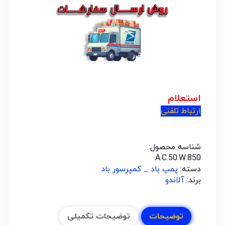
استعلام
ارتباط تلفنی
شناسه محصول:
A.C.50.W.850
دسته:
پمپ باد _ کمپرسور باد
برند:
آلاندو
توضیحات
توضیحات تکمیلی