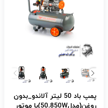
پمپ باد 50 لیتر آلاندو_بدون
روغن(مدل50.850W)با موتور