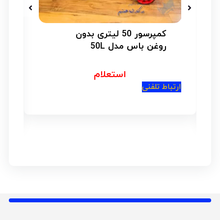
کمپرسور 50 لیتری بدون
روغن باس مدل 50L
استعلام
ارتباط تلفنی
ار