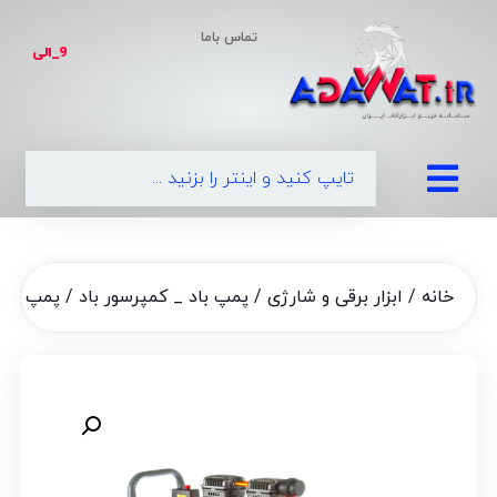
تماس باما
9_الی
|
0
خانه
/
ابزار برقی و شارژی
/
پمپ باد _ کمپرسور باد
/ پمپ باد 50 لیتر آلاندو_بدون روغن(مدل50.850W)با موتور تما