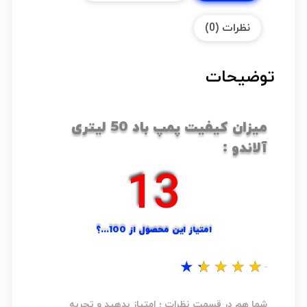
نظرات (0)
توضیحات
میزان کیفیت پمپ باد 50 لیتری
آلاندو :
18
امتیاز این محصول از 100...؟
★
★
★
★
★
نظر شما...؟
شما هم در قسمت نظرات ؛ امتیاز بدهید و تجربه