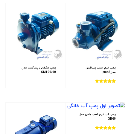
پمپ نیم اسب پنتاکس
پمپ بشقابی پنتاکس مدل
مدلpm45
CM100/00
امتیاز
4.00
از 5
پمپ آب نیم اسب باس مدل
QB60
امتیاز