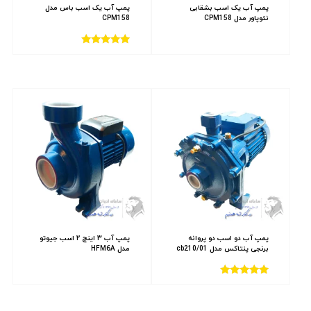
پمپ آب یک اسب بشقابی
پمپ آب یک اسب باس مدل
نئوپاور مدل CPM158
CPM158
امتیاز
4.00
از 5
پمپ آب دو اسب دو پروانه
پمپ آب ۳ اینچ ۲ اسب جیوتو
برنجی پنتاکس مدل cb210/01
مدل HFM6A
امتیاز
5.00
از 5