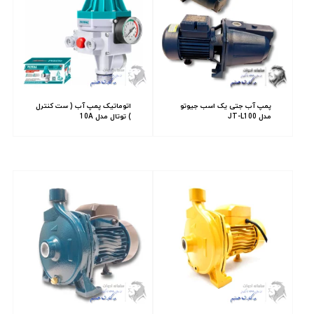
پمپ آب جتی یک اسب جیوتو
اتوماتیک پمپ آب ( ست کنترل
مدل JT-L100
) توتال مدل 10A