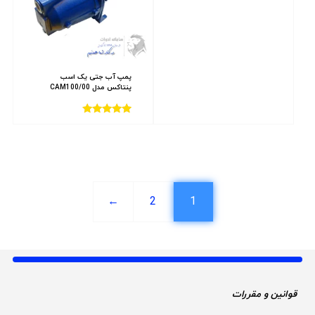
5.00
از 5
پمپ آب جتی یک اسب
پنتاکس مدل CAM100/00
امتیاز
4.00
از 5
←
2
1
قوانین و مقررات 