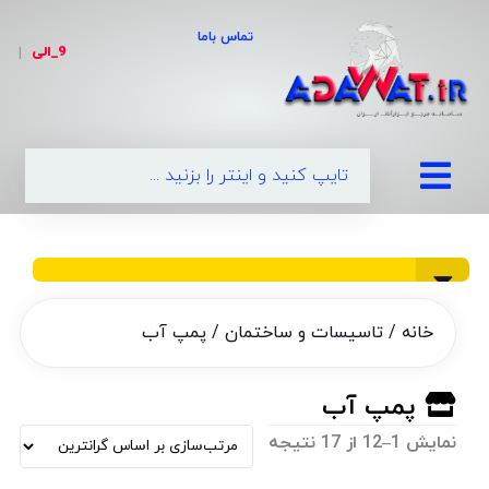
تماس باما
9_الی
|
0
خانه
/
تاسیسات و ساختمان
/ پمپ آب
پمپ آب
نمایش 1–12 از 17 نتیجه