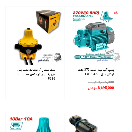
۱۱% _
پمپ آب نیم اسب 370 وات
ست کنترل / اتومات پمپ پنل
توتال مدل TWP13706
دیجیتال اینتیمکس مدل ST-
8526
9,775,000
تومان
8,695,000
تومان