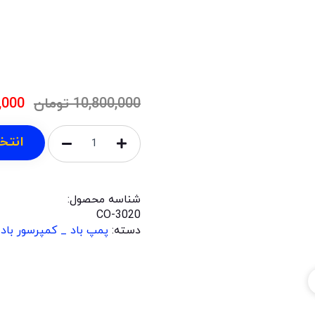
10,800,000
تومان
,000
انتخ
شناسه محصول:
CO-3020
دسته:
پمپ باد _ کمپرسور باد