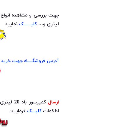
لیتری و…
کلیــــــک
نمایید
آدرس فروشگــــاه جهت خرید ح
ارسال
کمپرسور باد 20 لیتری با لوازم به چه شکل است؟
اطلاعات
کلیـــک
فرمایید: