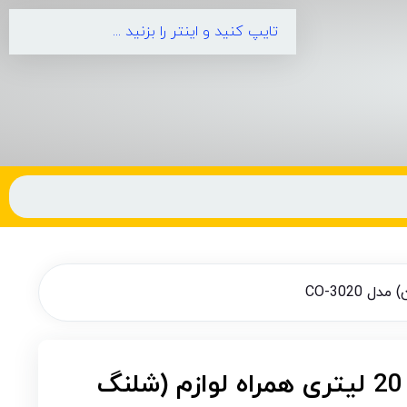
پمپ باد نسامین 20 لیتری همراه لوازم (شلنگ