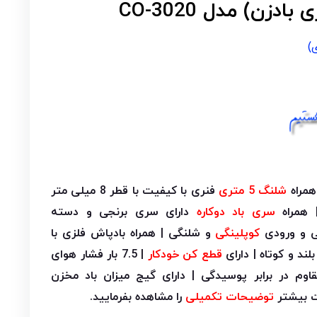
زن) مدل CO-3020
)
مراه
شلنگ 5 متری
فنری با کیفیت با قطر 8 میلی متر
 همراه
سری باد دوکاره
دارای سری برنجی و دسته
ی و ورودی
کوپلینگی
و شلنگی | همراه بادپاش فلزی با
قطع کن خودکار
| 7.5 بار فشار هوای
وم در برابر پوسیدگی | دارای گیج میزان باد مخزن
ت بیشتر
توضیحات تکمیلی
را مشاهده بفرمایید.