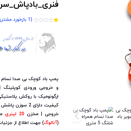
فنری_بادپاش_سری باد
(
1
بازخورد مشتری
1
امتیازدهی
1.00
از
5
در
امتیازدهی
مشتری
پمپ باد کوچک بی صدا نسام ه
و خروجی ورودی کوپلینگ |
ارگونومیک با روکش پلاستیک
کیفیت دارای 2 سوزن پاشش بلند و کوتاه | دارای
خروجی | مخزن
20 لینری
مقا
(
آنالوگ
) جهت اطلاع از جزئیا