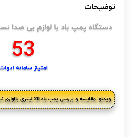
توضیحات
دستگاه پمپ باد با لوازم بی صدا نسام 20 لیتر
79
امتیاز سامانه ادوات
ویدئو: مقایسه و بررسی پمپ باد 20 لیتری بالوازم نسامین