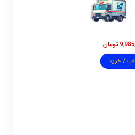
9,985
تومان
اب / خرید