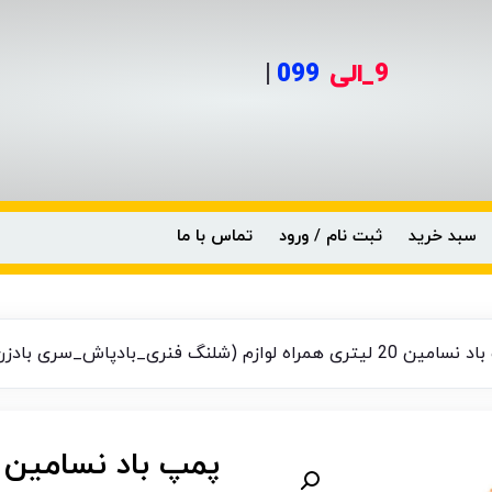
9_الی
099
|
سبد خرید
ثبت نام / ورود
تماس با ما
راه لوازم (شلنگ فنری_بادپاش_سری بادزن) مدل CO-3020