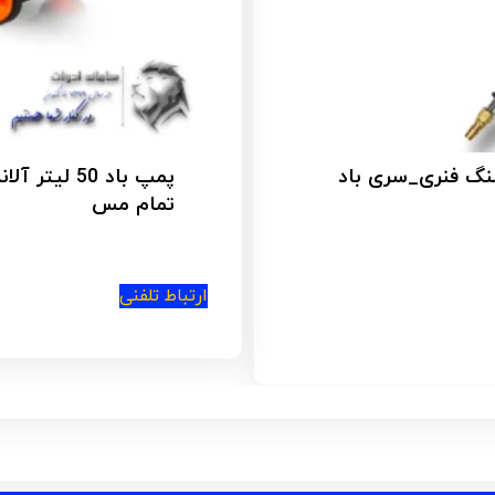
پمپ باد 50 لیتر آلاندو_بدون روغن(مدل50.850W)با موتور
کمپرسور باد 12 لیتری اینتیمکس مدل 12L
امتیاز
3.25
از
5
ارتباط تلفنی