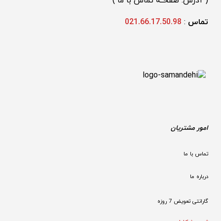
(
 آدرس: صفحــه تماس با ما 
)
تماس 
: 
021.66.17.50.98
امور مشتریان
تماس با ما
درباره ما
گارانتی تعویض 7 روزه
