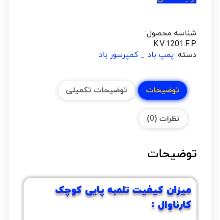
شناسه محصول:
K.V.1201.F.P
دسته:
پمپ باد _ کمپرسور باد
توضیحات
توضیحات تکمیلی
نظرات (0)
توضیحات
میزان کیفیت تلمبه پایی کوچک
کارناوال :