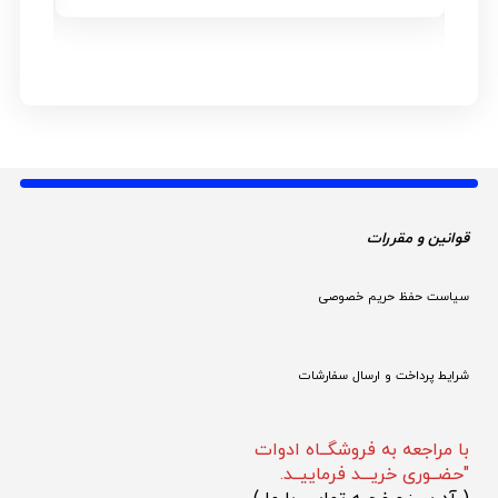
قوانین و مقررات 
سیاست حفظ حریم خصوصی
شرایط پرداخت و ارسال سفارشات
با مراجعه به فروشگــاه ادوات
"حضــوری خریـــد فرماییــد.