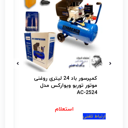
کمپرسور باد 24 لیتری روغنی
موتور توربو ویوارکس مدل
AC-2524
استعلام
ار
ارتباط تلفنی