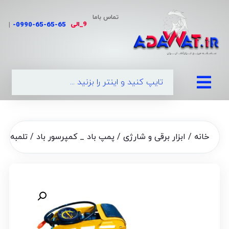
تماس باما
9_الی
|
0990-65-
خانه
/
ابزار برقی و شارژی
/
پمپ باد _ کمپرسور باد
/ تلمبه پایی