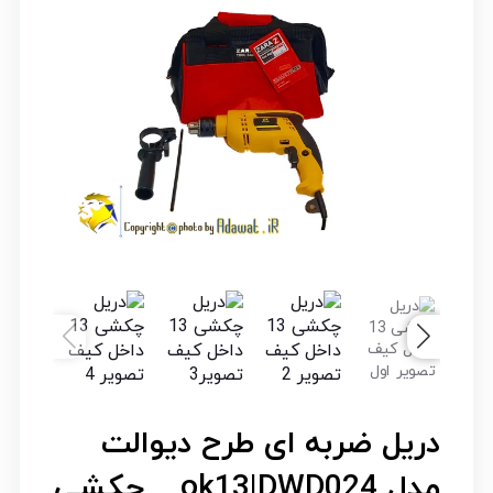
دریل ضربه ای طرح دیوالت
مدل ok13|DWD024 _ چکشی