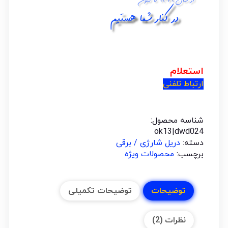
استعلام
ارتباط تلفنی
شناسه محصول:
ok13|dwd024
دسته:
دریل شارژی / برقی
برچسب:
محصولات ویژه
توضیحات
توضیحات تکمیلی
نظرات (2)