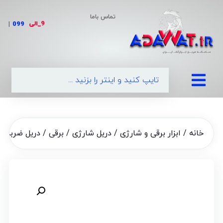
تماس باما
9_الی
|
خانه
/
ابزار برقی و شارژی
/
دریل شارژی / برقی
/ دریل ضربه ای طرح دیوالت م