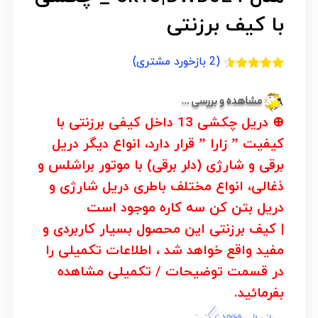
با کیف برزنتی
(
2
بازخورد مشتری)
2
امتیازدهی
4.50
از 5
در
امتیازدهی
⊕
دریل چکشی 13 داخل کیفی برزنتی
با
مشتری
کیفیت ” زارا ” قرار دارد، انواع دیگر دریل
برقی و شارژی (دلر برقی) با موتور براشلس و
ذغالی، انواع مختلف باطری دریل شارژی و
دریل بتن کن سه کاره موجود است
| کیف برزنتی این محصول بسیار کاربردی و
مفید واقع خواهد شد ، اطلاعات تکمیلی را
در قسمت
توضیحات / تکمیلی
مشاهده
بفرمائید.