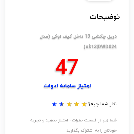
توضیحات
دریل چکشی 13 داخل کیف اوکی (مدل
ok13|DWD024)
57
امتیاز سامانه ادوات
★
★
★
★
★
نظر شما چیه؟
شما هم در قسمت نظرات ؛ امتیاز بدهید و تجربه
خودتان را به اشتراک بگذارید