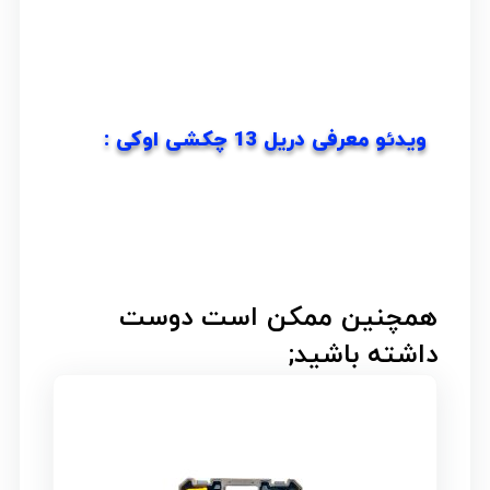
ویدئو معرفی دریل 13 چکشی اوکی :
همچنین ممکن است دوست
داشته باشید;