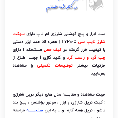
ست ابزار و پبچ گوشتی شارژی ام تاپ دارای
سوکت
شارژ تایپ سی
TYPE-C | همراه 50 عدد ابزار دستی
با کیفیت قرار گرفته در
کیف حمل
مستحکم | دارای
چپ گرد و راست گرد
و کلید گازی | جهت اطلاع از
جزئیات بیشتر
توضیحات تکمیلی
را مشاهده
بفرمایید
جهت مشاهده و مقایسه مدل های دیگر دریل شارژی
: کیت دریل شارژی و ابزار ، موتور براشلس ، پیچ بند
تاشو ، دریل همه کاره و… به این
صفحـــــه
مراجعه