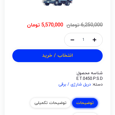
6,250,000
تومان
5,570,000
تومان
انتخاب / خرید
شناسه محصول:
E.T.0450.P.S.D
دسته:
دریل شارژی / برقی
توضیحات
توضیحات تکمیلی