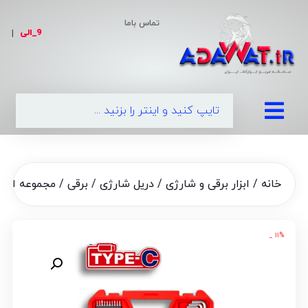
تماس باما
9_الی
|
0990
خانه
/
ابزار برقی و شارژی
/
دریل شارژی / برقی
/ مجموعه ابزار دستی و پیچ 
۱۱% _