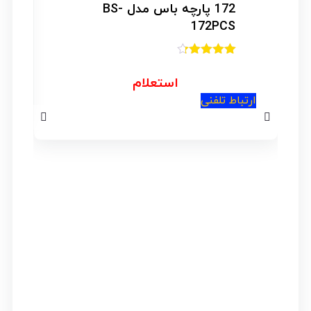
172 پارچه باس مدل BS-
172PCS
امتیاز
4.21
از 5
استعلام
ار
ارتباط تلفنی