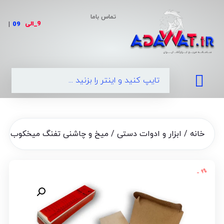
تماس باما
9_الی
|
خانه
/
ابزار و ادوات دستی
/ میخ و چاشنی تفنگ میخکوب Red-HIT اصل سایز 2.2
۹% _