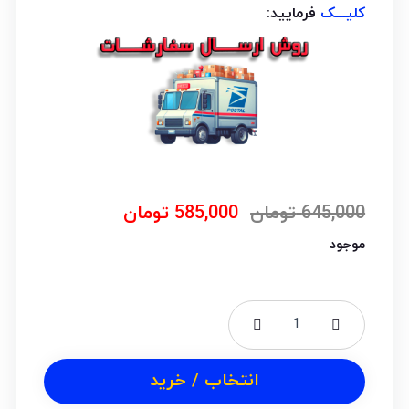
کلیـــک
فرمایید:
645,000
تومان
585,000
تومان
موجود
انتخاب / خرید