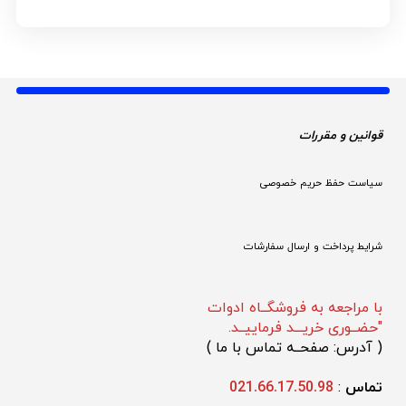
قوانین و مقررات 
سیاست حفظ حریم خصوصی
شرایط پرداخت و ارسال سفارشات
با مراجعه به فروشگــاه ادوات
"حضــوری خریـــد فرماییــد.
(
 آدرس: صفحــه تماس با ما 
)
تماس 
: 
021.66.17.50.98