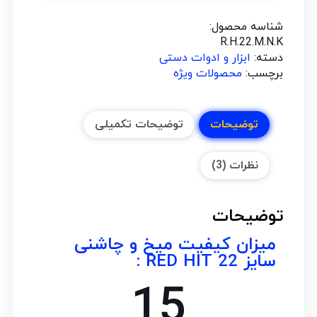
شناسه محصول:
R.H.22.M.N.K
دسته:
ابزار و ادوات دستی
برچسب:
محصولات ویژه
توضیحات
توضیحات تکمیلی
نظرات (3)
توضیحات
میزان کیفیت میخ و چاشنی
سایز 22 RED HIT :
21