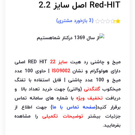
Red-HIT اصل سایز 2.2
(
3
بازخورد مشتری)
3
امتیازدهی
1.33
از
5
در
امتیازدهی
مشتری
میخ و چاشنی رد هیت
سایز 22
RED HIT اصلی
دارای هولوگرام و نشان
ISO9002
| حاوی 100 عدد
میخ و 100 عدد چاشنی | قابل استفاده با تفنگ
میخکوب
گلنگدنی
(والتی) جهت خرید تعداد بالا و
دریافت
تخفیف ویژه
با شماره های سامانه تماس
برقرار کنید(
صفحه تماس با ما
) جهت اطلاع از
جزئیات بیشتر
توضیحات تکمیلی
را مشاهده
بفرمایید.