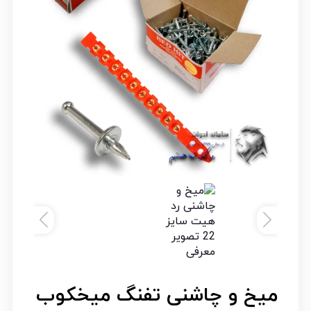
میخ و چاشنی تفنگ میخکوب