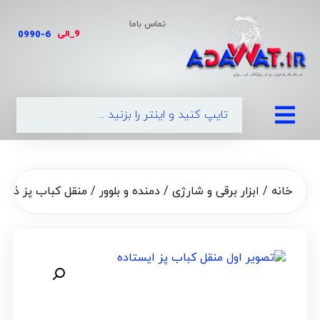
تماس باما
9_الی
|
خانه
/
ابزار برقی و شارژی
/
دمنده و بلوور
/ منقل کباب پز ذغال