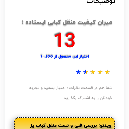
توضیحات
میزان کیفیت منقل کبابی ایستاده :
19
امتیاز این محصول از 100...؟
★
★
★
★
★
نظر شما...؟
شما هم در قسمت نظرات ؛ امتیاز بدهید و تجربه
خودتان را به اشتراک بگذارید
ویدئو: بررسی فنی و تست منقل کباب پز