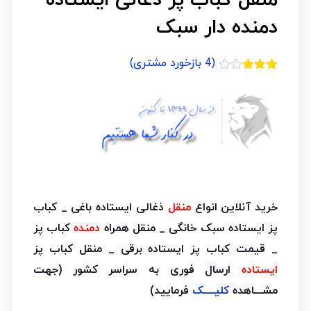
دمنده دار سبک
(
4
بازخورد مشتری)
4
امتیازدهی
3.00
از
5 در
امتیازدهی
مشتری
خرید آنلاین انواع
منقل
ذغالی ایستاده باغی _ کباب
پز ایستاده سبک خانگی _ منقل همراه
دمنده
کباب پز
_ قیمت کباب پز ایستاده برقی _ منقل کباب پز
ایستاده
ارسال فوری به سراسر کشور (جهت
مشـــاهده
کلیــــک
فرمایید)