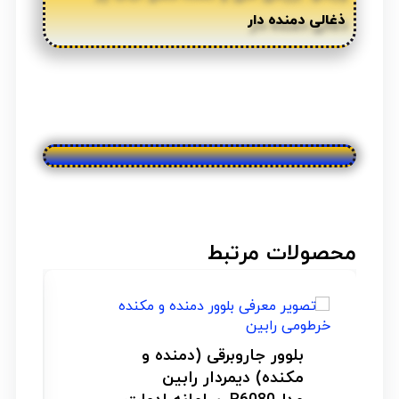
ذغالی دمنده دار
محصولات مرتبط
جعبه بکس و آچار تخت
یکسر رینگی (۳۷ عددی) باس