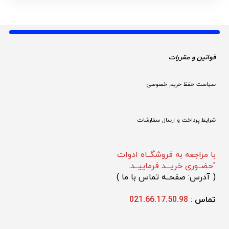
قوانین و مقررات 
سیاست حفظ حریم خصوصی
شرایط پرداخت و ارسال سفارشات
با مراجعه به فروشگــاه ادوات
"حضــوری خریـــد فرماییــد.
(
 آدرس: صفحــه تماس با ما 
)
تماس 
: 
021.66.17.50.98