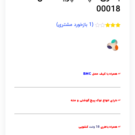
00018
(
1
بازخورد مشتری)
1
امتیازدهی
3.00
از
5 در
امتیازدهی
مشتری
↵ همراه با کیف حمل
BMC
↵ دارای انواع نوک پیچ گوشتی و مته
↵ همراه باطری
18 ولت
کشویی