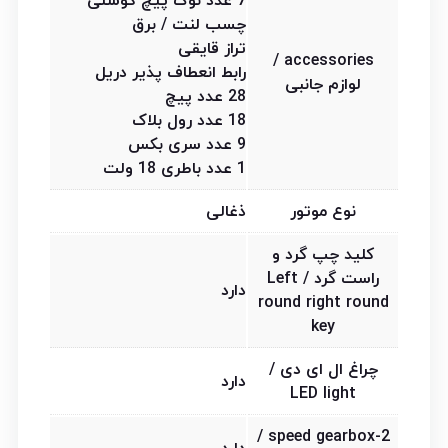
7 عدد نوک پیچ گوشتی
چسب لنت / برق
تراز قایقی
accessories /
رابط انعطاف پذیر دریل
لوازم جانبی
28 عدد پیچ
18 عدد رول بلاک
9 عدد سری بکس
1 عدد باطری 18 ولت
نوع موتور
ذغالی
کلید چپ گرد و
راست گرد / Left
دارد
round right round
key
چراغ ال ای دی /
دارد
LED light
2-speed gearbox /