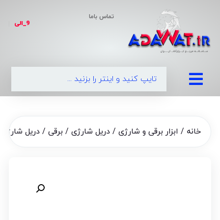
تماس باما
9_الی
|
099
خانه
/
ابزار برقی و شارژی
/
دریل شارژی / برقی
/ دریل شارژی 18 ولت تک باطری آپ اسپریت مدل SB-00018