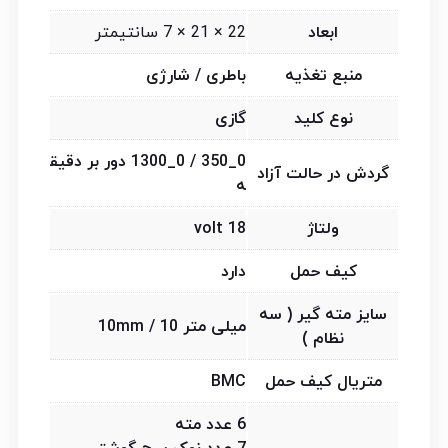
ابعاد
22 × 21 × 7 سانتیمتر
منبع تغذیه
باطری / شارژی
نوع کلید
گازی
0_350 / 0_1300 دور بر دقیق
گردش در حالت آزاد
ه
ولتاژ
18 volt
کیف حمل
دارد
سایز مته گیر ( سه
میلی متر 10mm / 10
نظام )
متریال کیف حمل
BMC
6 عدد مته