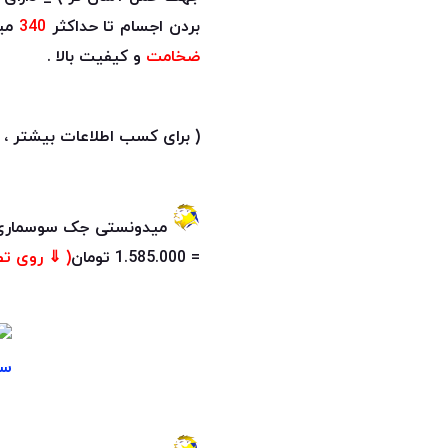
بردن اجسام تا حداکثر
340
میلی م
ضخامت
و کیفیت بالا .
( برای کسب اطلاعات بیشتر ،
= 1.585.000 تومان
( ⇓ روی تص