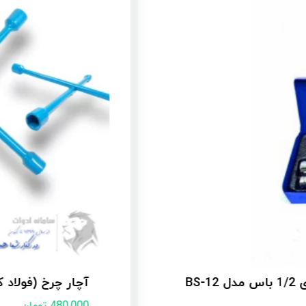
آچار چرخ (فولاد کربن
480,000
تومان