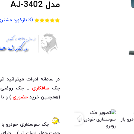
مدل AJ-3402
(
3
بازخورد مشتری
3
امتیازدهی
5.00
از 5
در
امتیازدهی
مشتری
در سامانه ادوات میتوانید ان
جک
صافکاری
_ جک روغنی 
(همچنین خرید
حضوری
) و با
جک سوسماری خودرو با امک
جهت حمل آسان تر ) _ دارای چه