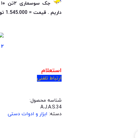
ج
داریم . قیمت = 1.545.000 تومان
استعلام
ارتباط تلفنی
شناسه محصول:
A.J.A.S.34
دسته:
ابزار و ادوات دستی