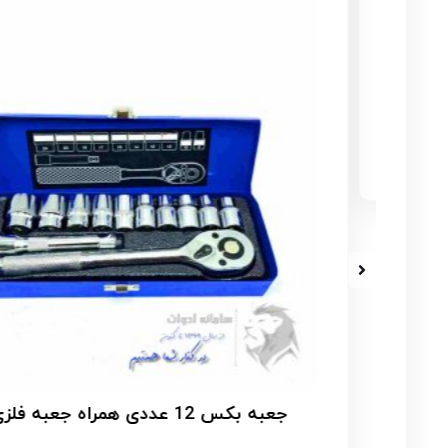
جعبه بکس 12 عددی همراه جعبه فلزی 1/2 باس مدل BS-12