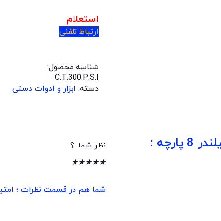
استعلام
ارتباط تلفنی
شناسه محصول:
C.T.300.P.S.I
دسته:
ابزار و ادوات دستی
رچه :
نظر شما...؟
★
★
★
★
★
شما هم در قسمت نظرات ؛ امتیاز 