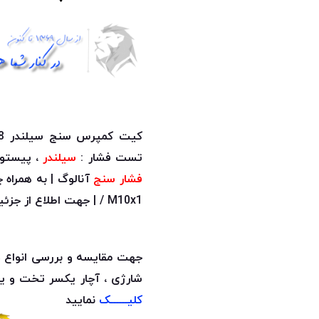
کیت کمپرس سنج سیلندر 8 پارچه قرار گرفته در یک
تست فشار :
سیلندر
، پیستون
فشار سنج
/ M10x1 | جهت اطلاع از جزئیات بیشتر
جهت مقایسه و بررسی انواع 
شارژی ، آچار یکسر تخت و 
کلیــــــک
نمایید