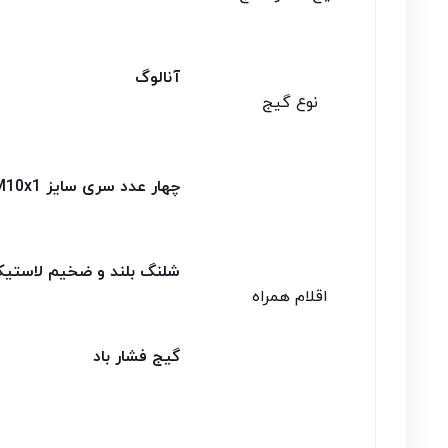
آنالوگ
نوع گیج
چهار عدد سری سایز M18x1.5 / M14x1.25 / M12x1.25 / M10x1
شلنگ بلند و ضخیم لاستیکی و 2 عدد لوله آلو
اقلام همراه
گیج فشار باد