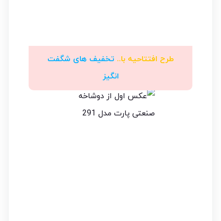
طرح افتتاحیه با..
تخفیف های شگفت
انگیز
پم