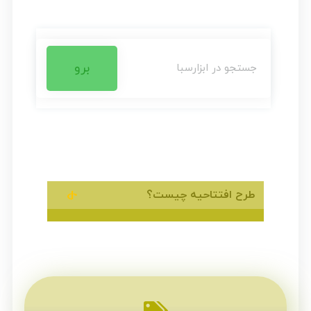
برو
طرح افتتاحیه چیست؟