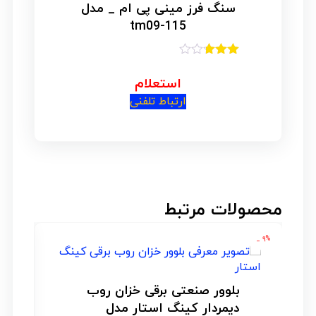
سنگ فرز مینی پی ام _ مدل
tm09-115
امتیاز
2.75
استعلام
از 5
ارتباط تلفنی
محصولات مرتبط
۹% _
بلوور صنعتی برقی خزان روب
دیمردار کینگ استار مدل