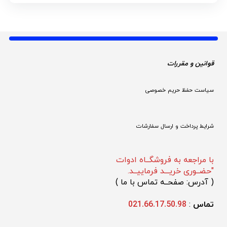
قوانین و مقررات 
سیاست حفظ حریم خصوصی
شرایط پرداخت و ارسال سفارشات
با مراجعه به فروشگــاه ادوات
"حضــوری خریـــد فرماییــد.
(
 آدرس: صفحــه تماس با ما 
)
تماس 
: 
021.66.17.50.98