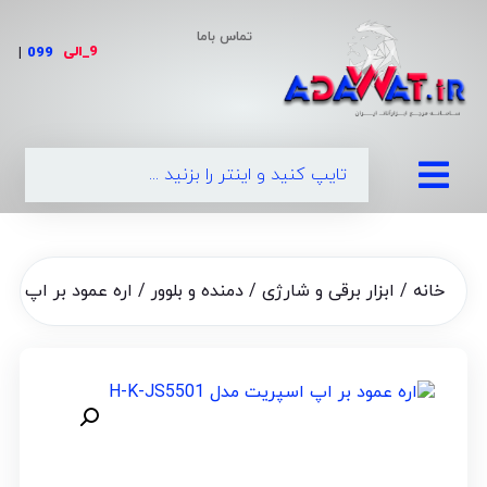
تماس باما
9_الی
|
0990-65
خانه
/
ابزار برقی و شارژی
/
دمنده و بلوور
/ اره عمود بر اپ اسپریت م