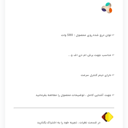
از 5
در
امتیازدهی
مشتری
↵ توان درج شده روی محصول : 580 وات
↵ مناسب جهت برش ام دی اف و…
↵ دارای دیمر کنترل سرعت
↵ جهت آشنایی کامل ، توضیحات محصول را مطالعه بفرمائید
در قسمت نظرات ، تجربه خود را به اشتراک بگذارید