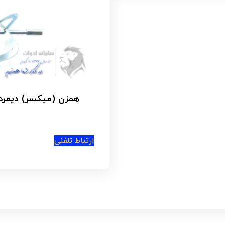
پنکه رومیزی شارژی بزرگ 36 ولت باس مدل 
امتیاز
3.83
از 5
ارتباط تلفنی