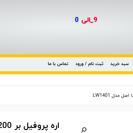
9_الی
099
|
سبد خرید
ثبت نام / ورود
تماس با ما