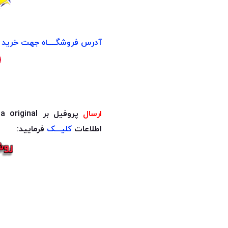
آدرس فروشگــــاه جهت خرید ح
ارسال
پروفیل بر makita original به چه شکل است؟
اطلاعات
کلیـــک
فرمایید: