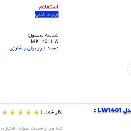
استعلام
ارتباط تلفنی
شناسه محصول:
M.K.1401.L.W
دسته:
ابزار برقی و شارژی
LW :
★
★
★
★
★
نظر شما...؟
شما هم در قسمت نظرات ؛ امتیاز بده