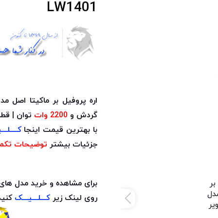
LW1401
اره پروفیل بر ماکیتا اصل مدل LW1401 دا
گردش و
2200 وات
توان | قط
با بهترین قیمت اینجا
کــــلــ
جزئیات بیشتر
توضیحات تکم
برای مشاهده و خرید مدل های 
روی لینک زیر
کـــلـــیـــک
کنید