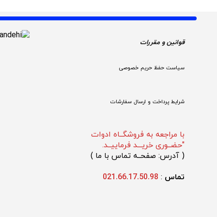
قوانین و مقررات 
سیاست حفظ حریم خصوصی
شرایط پرداخت و ارسال سفارشات
با مراجعه به فروشگــاه ادوات
"حضــوری خریـــد فرماییــد.
(
 آدرس: صفحــه تماس با ما 
)
تماس 
: 
021.66.17.50.98