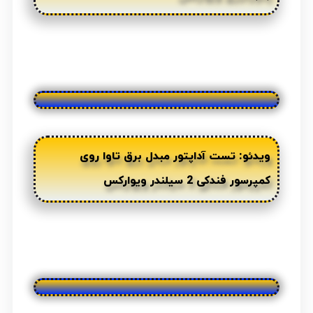
ویدئو: تست آداپتور مبدل برق تاوا روی
کمپرسور فندکی 2 سیلندر ویوارکس