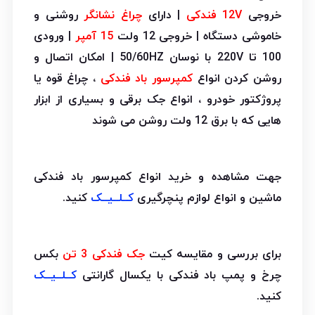
خروجی
12V فندکی
| دارای
چراغ نشانگر
روشنی و
خاموشی دستگاه | خروجی 12 ولت
15 آمپر
| ورودی
100 تا 220V با نوسان 50/60HZ | امکان اتصال و
روشن کردن انواع
کمپرسور باد فندکی
، چراغ قوه یا
پروژکتور خودرو ، انواع جک برقی و بسیاری از ابزار
هایی که با برق 12 ولت روشن می شوند
جهت مشاهده و خرید انواع کمپرسور باد فندکی
ماشین و انواع لوازم پنچرگیری
کــلــیــک
کنید.
برای بررسی و مقایسه کیت
جک فندکی 3 تن
بکس
چرخ و پمپ باد فندکی با یکسال گارانتی
کــلــیــک
کنید.