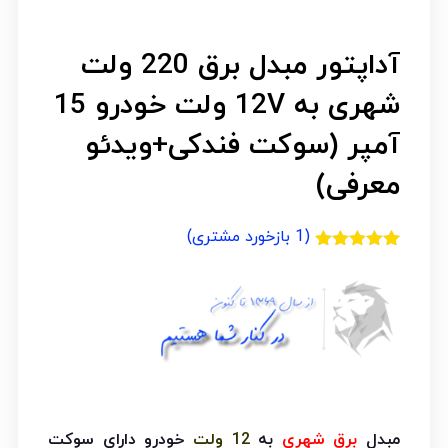
آداپتور مبدل برق 220 ولت
شهری به 12V ولت خودرو 15
آمپر (سوکت فندکی+ویدئو
معرفی)
(
1
بازخورد مشتری)
1
امتیازدهی
5.00
از 5
در
امتیازدهی
مشتری
مبدل
برق شهری
به
12 ولت
خودرو دارای سوکت