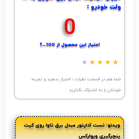
ولت خودرو :
0
امتیاز این محصول از 100...؟
★
★
★
★
★
نظر شما...؟
شما هم در قسمت نظرات ؛ امتیاز بدهید و تجربه
خودتان را به اشتراک بگذارید
ویدئو: تست آداپتور مبدل برق تاوا روی کیت
پنچرگیری ویوارکس