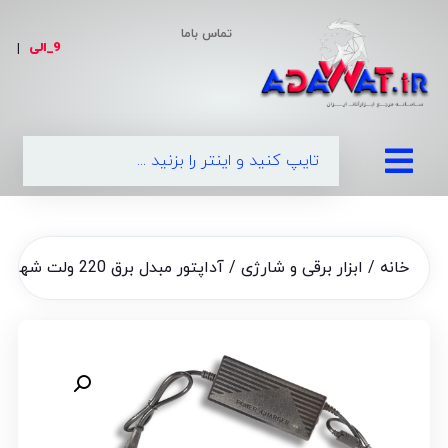
تماس باما
9_الی
|
099
خانه
/
ابزار برقی و شارژی
/ آداپتور مبدل برق 220 ولت شهری به 12V ولت خودرو 15 آمپر (سوکت فندکی+ویدئو معرفی)