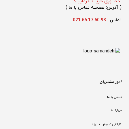
"حضــوری خریـــد فرماییــد.
(
 آدرس: صفحــه تماس با ما 
)
تماس 
: 
021.66.17.50.98
امور مشتریان
تماس با ما
درباره ما
گارانتی تعویض 7 روزه
