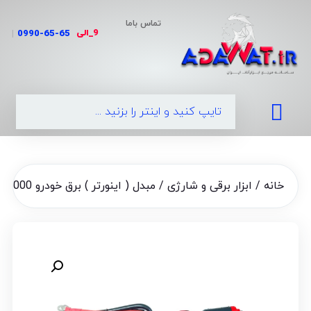
تماس باما
9_الی
|
0990-
خانه
/
ابزار برقی و شارژی
/ مبدل ( اینورتر ) برق خودرو 3000 وات باس 12 به 220 ولت مدل BS-123TYN