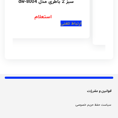
سبز 2 باطری مدل dw-8004
استعلام
ارتباط تلفنی
ار
قوانین و مقررات 
سیاست حفظ حریم خصوصی