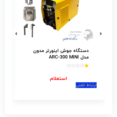
دستگاه جوش اینورتر مدون
مدل ARC-300 MINI
امتیاز
1.00
استعلام
ار
از
5
ارتباط تلفنی