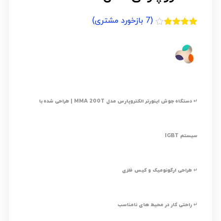
(
7
بازخورد مشتری)
7
امتیازدهی
3.86
از 5
در
امتیازدهی
مشتری
↵ دستگاه جوش اینورتر الکتروپارس مدل MMA 200T | طراحی شده با
سیستم IGBT
↵ طراحی ارگونومیک و کیس فلزی
↵ راحتی کار در محیط های نامناسب