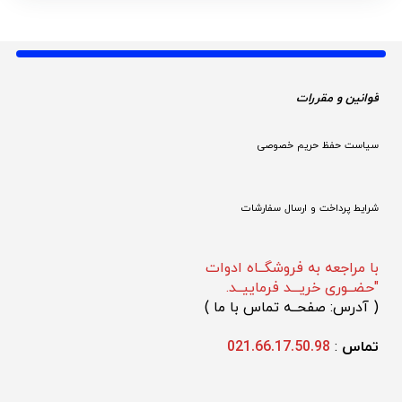
قوانین و مقررات 
سیاست حفظ حریم خصوصی
شرایط پرداخت و ارسال سفارشات
با مراجعه به فروشگــاه ادوات
"حضــوری خریـــد فرماییــد.
(
 آدرس: صفحــه تماس با ما 
)
تماس 
: 
021.66.17.50.98