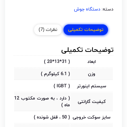
دسته:
دستگاه جوش
توضیحات تکمیلی
نظرات (7)
توضیحات تکمیلی
ابعاد
( 31*13*20 )
وزن
( 6.1 کیلوگرم )
سیستم اینورتر
( IGBT )
( دارد ، به صورت مکتوب 12
کیفیت گارانتی
ماه )
سایز سوکت خروجی
( 50 ، قفل شونده )