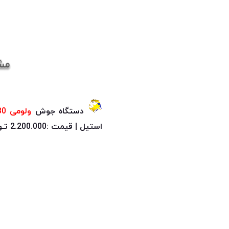
دستگاه جوش
ولومی 230 آمپر
استیل | قیمت :2.200.000 تـومـــــان