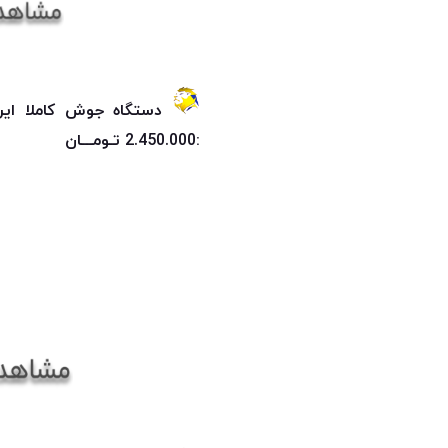
دستگاه جوش کاملا ایر
:2.450.000 تـومـــان