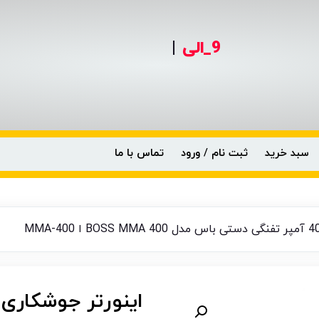
9_الی
0990-6
|
سبد خرید
ثبت نام / ورود
تماس با ما