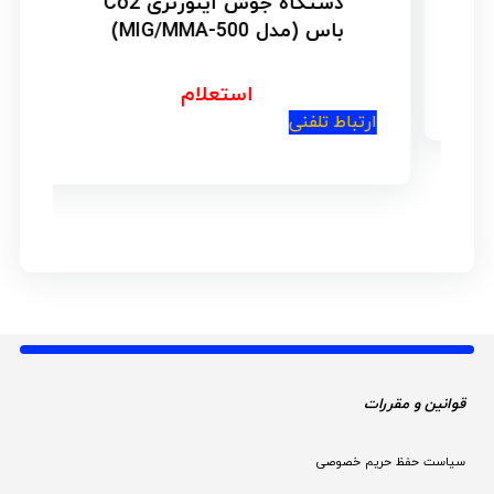
دستگاه جوش اینورتری Co2
باس (مدل MIG/MMA-500)
استعلام
ارتباط تلفنی
ار
قوانین و مقررات 
سیاست حفظ حریم خصوصی