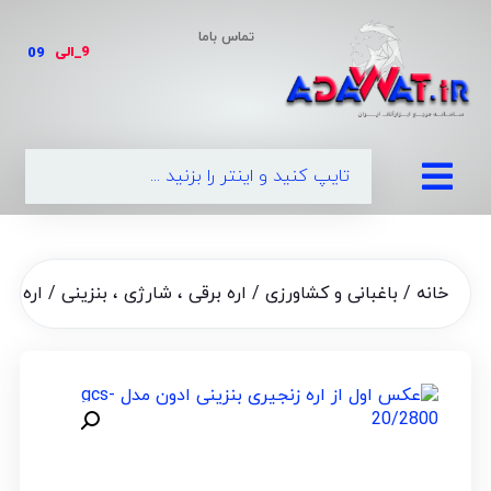
تماس باما
9_الی
|
0990-65
خانه
/
باغبانی و کشاورزی
/
اره برقی ، شارژی ، بنزینی
/ اره زنجیر