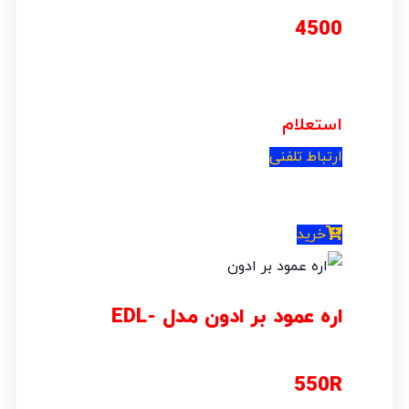
4500
استعلام
ارتباط تلفنی
خرید
اره عمود بر ادون مدل EDL-
550R