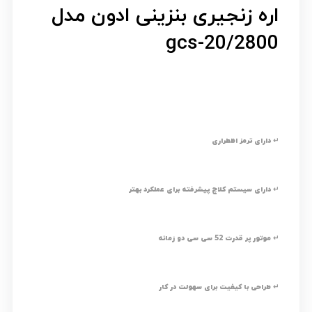
اره زنجیری بنزینی ادون مدل
gcs-20/2800
↵ دارای ترمز اظطراری
↵ دارای سیستم کلاچ پیشرفته برای عملکرد بهتر
↵ موتور پر قدرت 52 سی سی دو زمانه
↵ طراحی با کیفیت برای سهولت در کار