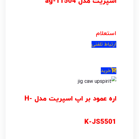
اسپریت مدل ag-11504
استعلام
ارتباط تلفنی
خرید
اره عمود بر اپ اسپریت مدل H-
K-JS5501