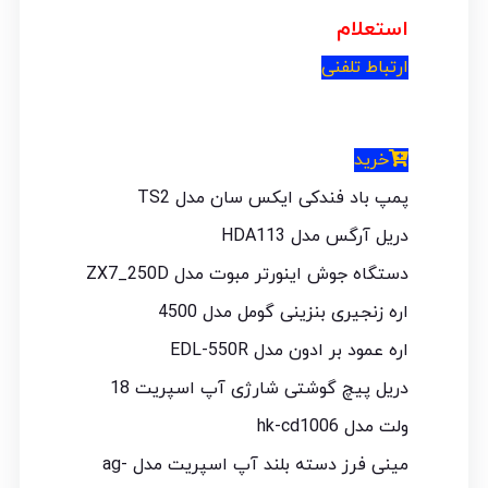
استعلام
ارتباط تلفنی
خرید
پمپ باد فندکی ایکس سان مدل TS2
دریل آرگس مدل HDA113
دستگاه جوش اینورتر مبوت مدل ZX7_250D
اره زنجیری بنزینی گومل مدل 4500
اره عمود بر ادون مدل EDL-550R
دریل پیچ گوشتی شارژی آپ اسپریت 18
ولت مدل hk-cd1006
مینی فرز دسته بلند آپ اسپریت مدل ag-