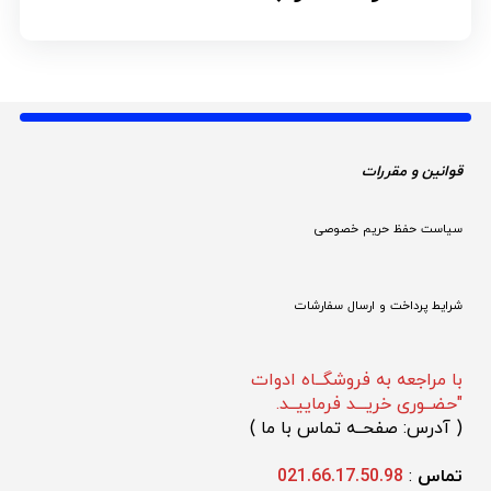
قوانین و مقررات 
سیاست حفظ حریم خصوصی
شرایط پرداخت و ارسال سفارشات
با مراجعه به فروشگــاه ادوات
"حضــوری خریـــد فرماییــد.
(
 آدرس: صفحــه تماس با ما 
)
تماس 
: 
021.66.17.50.98