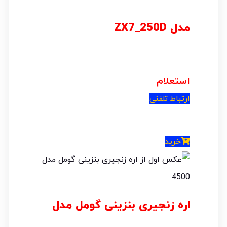
مدل ZX7_250D
استعلام
ارتباط تلفنی
خرید
اره زنجیری بنزینی گومل مدل