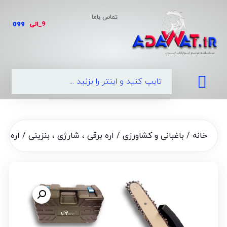
تماس باما
9_الی
|
خانه
/
باغبانی و کشاورزی
/
اره برقی ، شارژی ، بنزینی
/ اره شارژی 20 سانت 8 اینچ موتور براشل