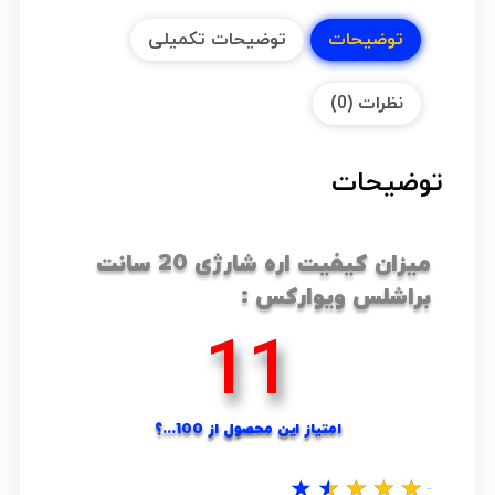
توضیحات
توضیحات تکمیلی
نظرات (0)
توضیحات
میزان کیفیت اره شارژی 20 سانت
براشلس ویوارکس :
16
امتیاز این محصول از 100...؟
★
★
★
★
★
نظر شما...؟