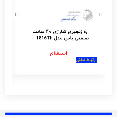
اره زنجیری شارژی ۴۰ سانت
اره 
صنعتی باس مدل 1816Th
06CS
استعلام
ارتباط تلفنی
امتیاز
2.00
از 5
ارتباط تلف