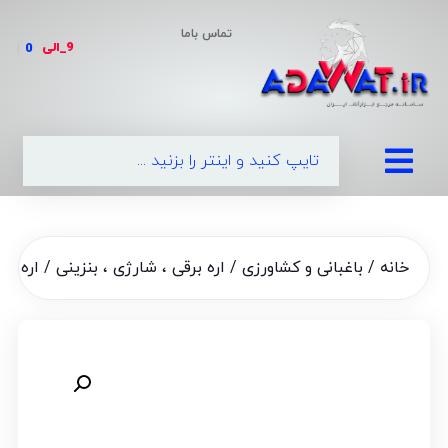
تماس باما
9_الی
|
خانه
/
باغبانی و کشاورزی
/
اره برقی ، شارژی ، بنزینی
/ اره زنجیری شارژی 30 س