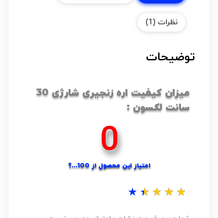
نظرات (1)
توضیحات
میزان کیفیت اره زنجیری شارژی 30
سانت لکسون :
0
امتیاز این محصول از 100...؟
★
★
★
★
★
نظر شما...؟