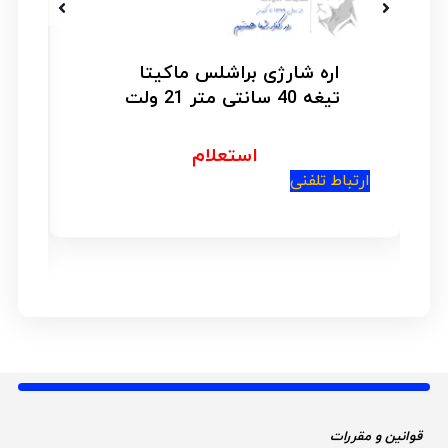
ژی براشلس ماکیتا
اره زنجیری بنزینی
4500
استعلام
امتیاز
4.33
از 5
استعلا
ارتباط تلفنی
قوانین و مقررات 