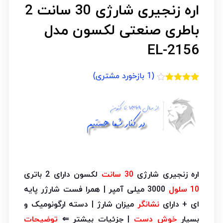
اره زنجیری شارژی 30 سانت 2
باطری صنعتی لکسون مدل
2156-EL
(
1
بازخورد مشتری)
1
امتیازدهی
4.00
از 5
در
امتیازدهی
مشتری
اره زنجیری شارژی
30 سانت
لکسون دارای 2 باتری
10 سلول
3000 میلی آمپر | همرا فست شارژر پایه
ای + دارای
نشانگر
میزان شارژ | دسته ارگونومیک و
بسیار
خوش دست
| جزئیات بیشتر ⇐
توضیحات