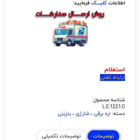
اطلاعات
کلیـــک
فرمایید:
استعلام
ارتباط تلفنی
شناسه محصول:
L.E.1221.C
دسته:
اره برقی ، شارژی ، بنزینی
توضیحات
توضیحات تکمیلی