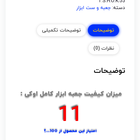
T.S.H.O.K.55
دسته:
جعبه و ست ابزار
توضیحات
توضیحات تکمیلی
نظرات (0)
توضیحات
میزان کیفیت جعبه ابزار کامل اوکی :
15
امتیاز این محصول از 100...؟