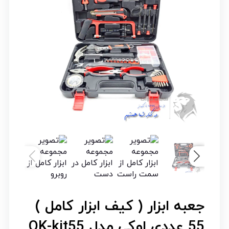
جعبه ابزار ( کیف ابزار کامل )
55 عددی اوکی مدل OK-kit55