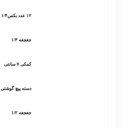
۱۲ عدد بکس۱/۴ _ سایز۴ تا ۱۳
جغجغه ۱/۴
کمکی ۷ سانتی
دسته پیچ گوشتی
جغجغه ۱/۲