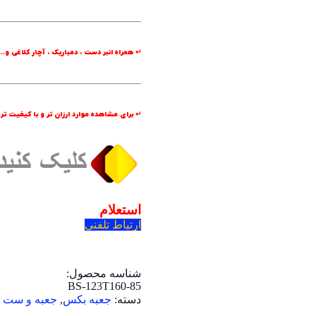
↵ همراه انبر دست ، دمباریک ، آچار کلاغی و…
↵ برای مشاهده موارد ارزان تر و با کیفیت تر
استعلام
ارتباط تلفنی
شناسه محصول:
BS-123T160-85
دسته:
جعبه بکس
,
جعبه و ست اب