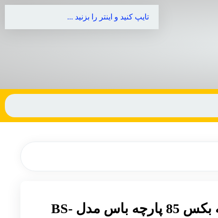
جعبه ابزار و جعبه بکس 85 پارچه باس مدل BS-