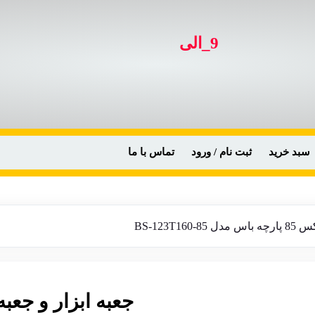
|
9_الی
سبد خرید
ثبت نام / ورود
تماس با ما
BS-123T1