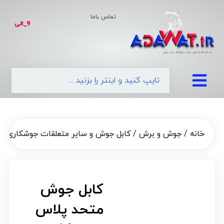
تماس باما
9_الی
|
خانه
/
جوش و برش
/
کابل جوش و سایر متعلقات جوشکاری
/ کا
کابل جوش
متحد پلاس