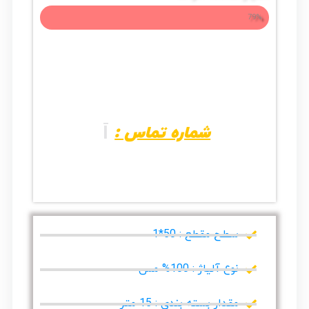
79%
% مزایا و معایب کابل جوش سایز 16 متحد مدل B15..با ما همراه شوید
شماره تماس :
|
سطح مقطع : 50*1
نوع آلیاژ : 100% مس
مقدار بسته بندی : 15 متر