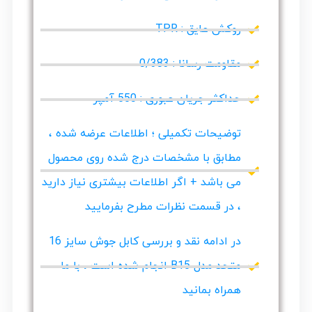
روکش عایق : TPR
مقاومت رسانا : 0/383
حداکثر جریان عبوری : 550 آمپر
توضیحات تکمیلی ؛ اطلاعات عرضه شده ،
مطابق با مشخصات درج شده روی محصول
می باشد + اگر اطلاعات بیشتری نیاز دارید
، در قسمت نظرات مطرح بفرمایید
در ادامه نقد و بررسی کابل جوش سایز 16
متحد مدل B15 انجام شده است ، با ما
همراه بمانید