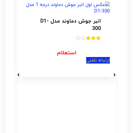
کابل جوشکاری کویر یزد سایز
12 مدل KY-252 | بسته 25
متری
امتیاز
3.00
از