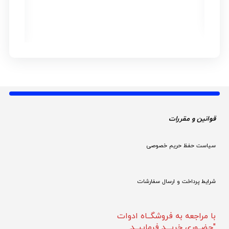
استعلام
5
ارتباط تلفنی
قوانین و مقررات 
سیاست حفظ حریم خصوصی
شرایط پرداخت و ارسال سفارشات
با مراجعه به فروشگــاه ادوات
"حضــوری خریـــد فرماییــد.