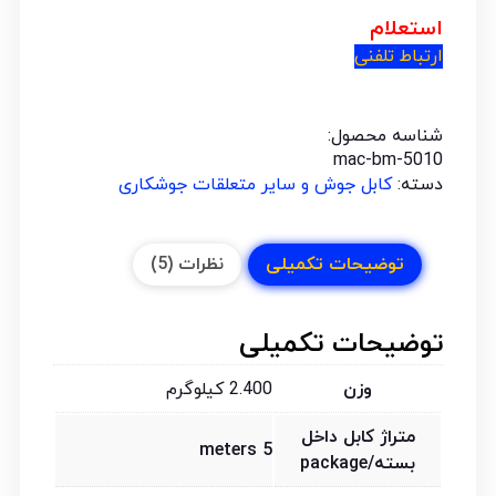
استعلام
ارتباط تلفنی
شناسه محصول:
mac-bm-5010
دسته:
کابل جوش و سایر متعلقات جوشکاری
توضیحات تکمیلی
نظرات (5)
توضیحات تکمیلی
وزن
2.400 کیلوگرم
متراژ کابل داخل
5 meters
بسته/package