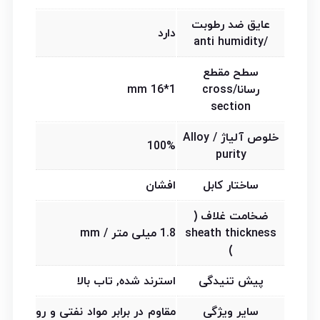
عایق ضد رطوبت
دارد
/anti humidity
سطح مقطع
رسانا/cross
1*16 mm
section
خلوص آلیاژ / Alloy
100%
purity
ساختار کابل
افشان
ضخامت غلاف (
sheath thickness
1.8 میلی متر / mm
)
پیش تنیدگی
استرند شده, تاب بالا
سایر ویژگی
مقاوم در برابر مواد نفتی و رو