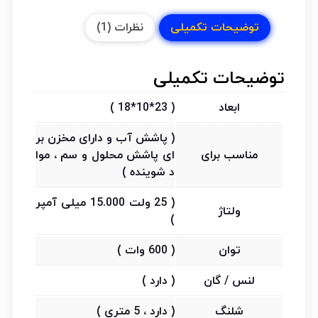
توضیحات تکمیلی
نظرات (1)
توضیحات تکمیلی
ابعاد
( 23*10*18 )
( پاشش آب و دارای مخزن بر
مناسب برای
ای پاشش محلول و سم ، موا
د شوینده )
( 25 ولت 15.000 میلی آمپر
ولتاژ
)
توان
( 600 وات )
لنس / گان
( دارد )
شلنگ
( دارد ، 5 متری )