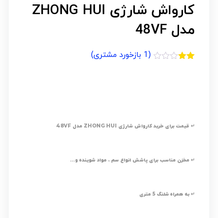
کارواش شارژی ZHONG HUI
مدل 48VF
(
1
بازخورد مشتری)
1
امتیازدهی
2.00
از 5
در
امتیازدهی
مشتری
↵ قیمت برای خرید کارواش شارژی ZHONG HUI مدل 48VF
↵ مخزن مناسب برای پاشش انواع سم ، مواد شوینده و…
↵ به همراه شلنگ 5 متری