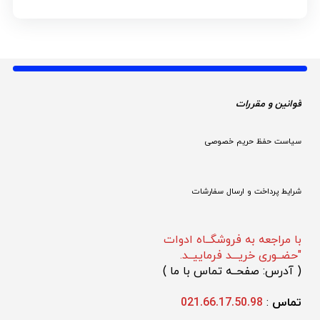
قوانین و مقررات 
سیاست حفظ حریم خصوصی
شرایط پرداخت و ارسال سفارشات
با مراجعه به فروشگــاه ادوات
"حضــوری خریـــد فرماییــد.
(
 آدرس: صفحــه تماس با ما 
)
تماس 
: 
021.66.17.50.98