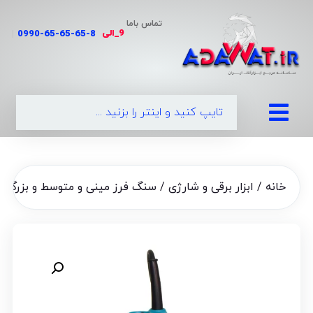
تماس باما
9_الی
|
0990-65-65-65
خانه
/
ابزار برقی و شارژی
/
سنگ فرز مینی و متوسط و بزرگ
/ او