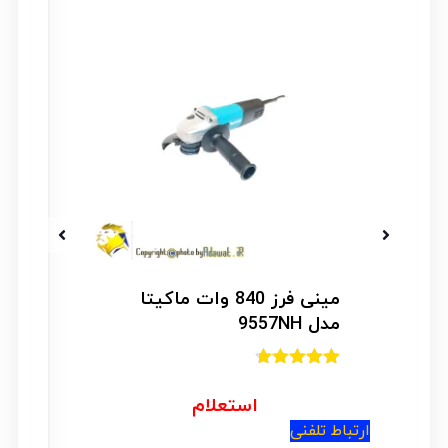
مینی فرز 840 وات ماکیتا
مدل 9557NH
امتیاز
4.67
از 5
استعلام
ارتباط تلفنی
ار