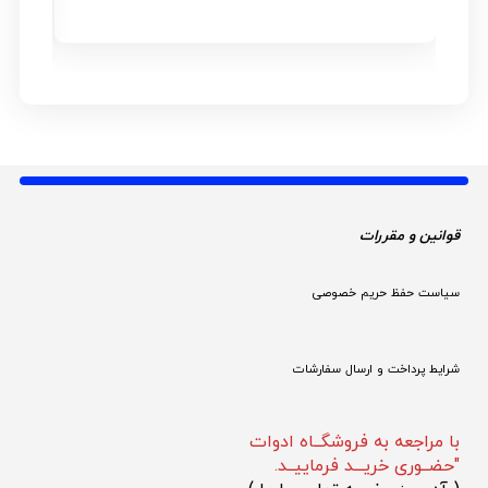
قوانین و مقررات 
سیاست حفظ حریم خصوصی
شرایط پرداخت و ارسال سفارشات
با مراجعه به فروشگــاه ادوات
"حضــوری خریـــد فرماییــد.