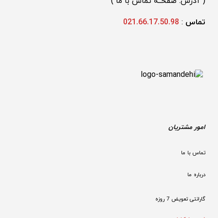
(
 آدرس: صفحــه تماس با ما 
)
تماس 
: 
021.66.17.50.98
امور مشتریان
تماس با ما
درباره ما
گارانتی تعویض 7 روزه
