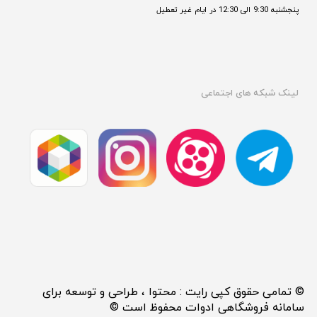
پنجشنبه 9:30 الی 12:30 در ایام غیر تعطیل

لینک شبکه های اجتماعی
© تمامی حقوق کپی رایت : محتوا ، طراحی و توسعه برای
سامانه فروشگاهی ادوات محفوظ است ©