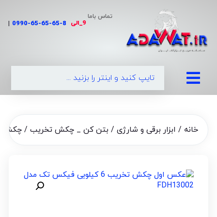
تماس باما
9_الی
|
0990-65-65-65-8
خانه
/
ابزار برقی و شارژی
/
بتن کن _ چکش تخریب
/ چکش تخریب 6 کیلویی فی