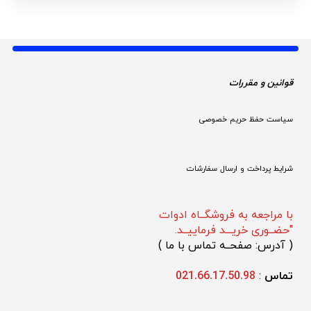
قوانین و مقررات 
سیاست حفظ حریم خصوصی
شرایط پرداخت و ارسال سفارشات
با مراجعه به فروشگــاه ادوات
"حضــوری خریـــد فرماییــد.
(
 آدرس: صفحــه تماس با ما 
)
تماس 
: 
021.66.17.50.98