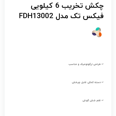
چکش تخریب 6 کیلویی
فیکس تک مدل FDH13002
↵ طراحی ارگونومیک و مناسب
↵ دسته کمکی قابل چرخش
↵ قلم شش گوش