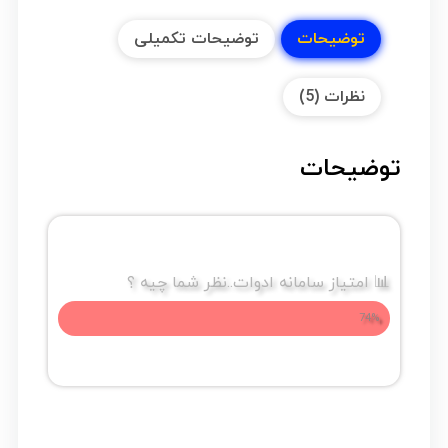
توضیحات
توضیحات تکمیلی
نظرات (5)
توضیحات
📊 امتیاز سامانه ادوات..نظر شما چیه ؟
74%
مزایا و معایب کابل برق البرز آسیا سایز 2.5...🔔