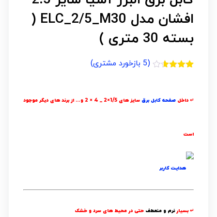
افشان مدل ELC_2/5_M30 (
بسته 30 متری )
(
5
بازخورد مشتری)
5
امتیازدهی
3.60
از
5 در
امتیازدهی
↵ داخل
صفحه کابل برق
سایز های 1/5×2 _ 4 × 2 و… از برند های دیگر موجود
مشتری
است
↵ بسیار
نرم و منعطف
حتی در محیط های سرد و خشک