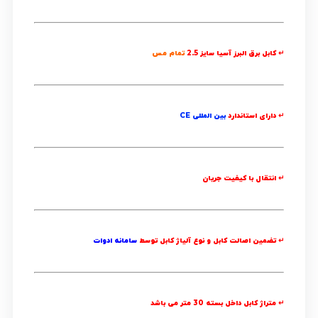
↵ کابل برق البرز آسیا سایز 2.5
تمام مس
↵ دارای استاندارد
بین المللی CE
↵ انتقال با کیفیت جریان
↵ تضمین اصالت کابل و نوع آلیاژ کابل توسط
سامانه ادوات
↵ متراژ کابل داخل بسته
30 متر
می باشد